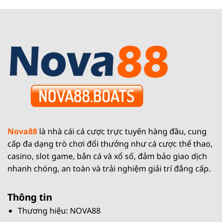
Nova88
là nhà cái cá cược trực tuyến hàng đầu, cung
cấp đa dạng trò chơi đổi thưởng như cá cược thể thao,
casino, slot game, bắn cá và xổ số, đảm bảo giao dịch
nhanh chóng, an toàn và trải nghiệm giải trí đẳng cấp.
Thông tin
Thương hiệu: NOVA88