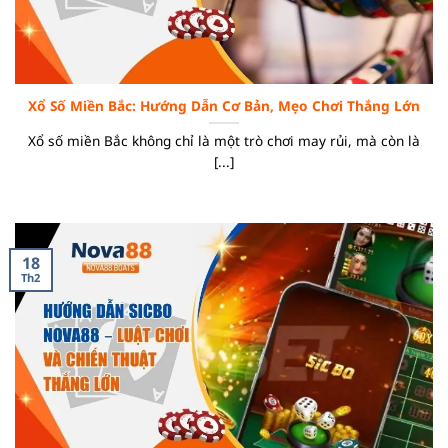
Xổ Số Miền Bắc: Hướng Dẫn Cơ Bản, Mẹo Chơi Thắng Lớn
Xổ số miền Bắc không chỉ là một trò chơi may rủi, mà còn là
[...]
18
Th2