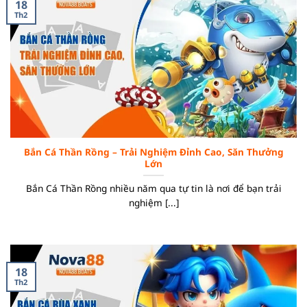
18
Th2
Bắn Cá Thần Rồng – Trải Nghiệm Đỉnh Cao, Săn Thưởng
Lớn
Bắn Cá Thần Rồng nhiều năm qua tự tin là nơi để bạn trải
nghiệm [...]
18
Th2