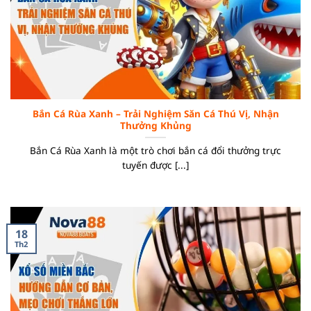
Bắn Cá Rùa Xanh – Trải Nghiệm Săn Cá Thú Vị, Nhận
Thưởng Khủng
Bắn Cá Rùa Xanh là một trò chơi bắn cá đổi thưởng trực
tuyến được [...]
18
Th2