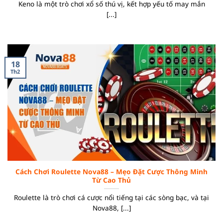
Keno là một trò chơi xổ số thú vị, kết hợp yếu tố may mắn
[...]
18
Th2
Cách Chơi Roulette Nova88 – Mẹo Đặt Cược Thông Minh
Từ Cao Thủ
Roulette là trò chơi cá cược nổi tiếng tại các sòng bạc, và tại
Nova88, [...]