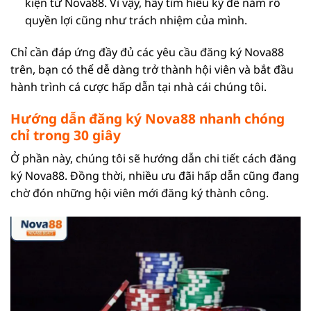
kiện từ Nova88. Vì vậy, hãy tìm hiểu kỹ để nắm rõ
quyền lợi cũng như trách nhiệm của mình.
Chỉ cần đáp ứng đầy đủ các yêu cầu đăng ký Nova88
trên, bạn có thể dễ dàng trở thành hội viên và bắt đầu
hành trình cá cược hấp dẫn tại nhà cái chúng tôi.
Hướng dẫn đăng ký Nova88 nhanh chóng
chỉ trong 30 giây
Ở phần này, chúng tôi sẽ hướng dẫn chi tiết cách đăng
ký Nova88. Đồng thời, nhiều ưu đãi hấp dẫn cũng đang
chờ đón những hội viên mới đăng ký thành công.