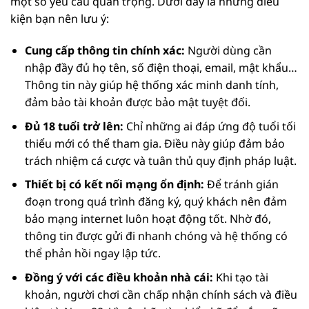
một số yêu cầu quan trọng. Dưới đây là những điều
kiện bạn nên lưu ý:
Cung cấp thông tin chính xác:
Người dùng cần
nhập đầy đủ họ tên, số điện thoại, email, mật khẩu…
Thông tin này giúp hệ thống xác minh danh tính,
đảm bảo tài khoản được bảo mật tuyệt đối.
Đủ 18 tuổi trở lên:
Chỉ những ai đáp ứng độ tuổi tối
thiểu mới có thể tham gia. Điều này giúp đảm bảo
trách nhiệm cá cược và tuân thủ quy định pháp luật.
Thiết bị có kết nối mạng ổn định:
Để tránh gián
đoạn trong quá trình đăng ký, quý khách nên đảm
bảo mạng internet luôn hoạt động tốt. Nhờ đó,
thông tin được gửi đi nhanh chóng và hệ thống có
thể phản hồi ngay lập tức.
Đồng ý với các điều khoản nhà cái:
Khi tạo tài
khoản, người chơi cần chấp nhận chính sách và điều