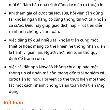
mới để đảm bảo quá trình đăng ký diễn ra thuận lợi.
Khi tham gia cá cược tại Nova88, hội viên cần dùng
tài khoản ngân hàng có cùng thông tin với tài khoản
cá cược. Điều này giúp giao dịch nạp – rút tiền diễn
ra nhanh chóng và an toàn.
Việc đăng ký quá nhiều tài khoản trên cùng một
thiết bị hoặc mạng có thể khiến hệ thống nhận diện
là hành vi gian lận. Người chơi nên tuân thủ quy
định để tránh rủi ro.
Việc cài đặt app Nova88 không chỉ giúp bảo mật
thông tin cá nhân mà còn mang đến trải nghiệm cá
cược tiện lợi hơn. Hội viên có thể thực hiện mọi thao
tác một cách nhanh chóng và an toàn hơn trên ứng
dụng.
Kết luận